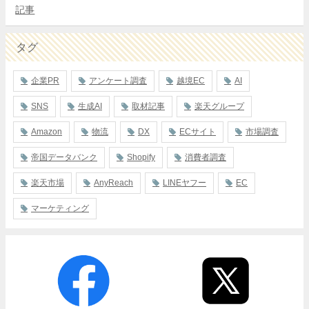
記事
タグ
企業PR
アンケート調査
越境EC
AI
SNS
生成AI
取材記事
楽天グループ
Amazon
物流
DX
ECサイト
市場調査
帝国データバンク
Shopify
消費者調査
楽天市場
AnyReach
LINEヤフー
EC
マーケティング