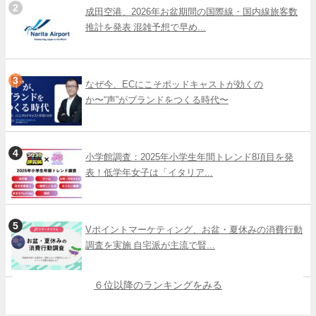
成田空港、2026年お盆期間の国際線・国内線旅客数
推計を発表 混雑予想で早め...
なぜ今、ECにこそポッドキャストが効くの
か〜“声”がブランドをつくる時代〜
小学館調査：2025年小学生年間トレンド8項目を発
表！低学年女子は「イタリア...
Vポイントマーケティング、お盆・夏休みの消費行動
調査を実施 自宅派が主流で賢...
６位以降のランキングをみる