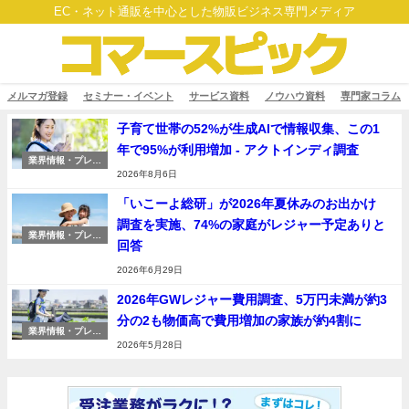
EC・ネット通販を中心とした物販ビジネス専門メディア
メルマガ登録
セミナー・イベント
サービス資料
ノウハウ資料
専門家コラム
子育て世帯の52%が生成AIで情報収集、この1
年で95%が利用増加 - アクトインディ調査
業界情報・プレス
リリース
2026年8月6日
「いこーよ総研」が2026年夏休みのお出かけ
調査を実施、74%の家庭がレジャー予定ありと
業界情報・プレス
回答
リリース
2026年6月29日
2026年GWレジャー費用調査、5万円未満が約3
分の2も物価高で費用増加の家族が約4割に
業界情報・プレス
リリース
2026年5月28日